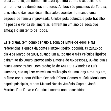
o pai, António, um homem instável que luta contra o alcoolismo e
enfrenta vários demónios interiores. Ambos são próximos de Teresa,
a vizinha, e das suas duas filhas adolescentes, formando uma
espécie de família improvisada. Unidos pela pobreza e pelo trabalho
na pesca e venda de lampreias, enfrentam um ano de seca que
ameaça o sustento de todos.
Este drama tem como cenário a zona de Entre-os-Rios e faz
referências à queda da ponte Hintze-Ribeiro, ocorrida às 21h15 do
dia 4 de Março de 2001, quando um autocarro e três veículos ligeiros
caíram ao rio Douro, provocando a morte de 56 pessoas, 36 das quais
nunca encontradas. Com produção de Ana Rute Almeida e Luís
Campos, que aqui se estreia na realização de uma longa-metragem,
o filme conta com William Cesnek, Rúben Gomes e Lúcia Moniz nos
papéis principais, e com Manuel Nabais, António Capelo, José
Martins, Rita Reve e Catarina Lacerda nos secundários.