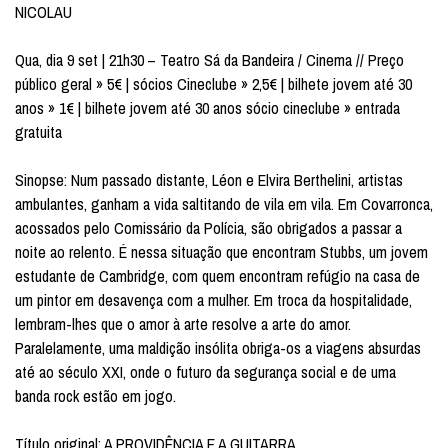
NICOLAU
Qua, dia 9 set | 21h30 – Teatro Sá da Bandeira / Cinema // Preço
público geral » 5€ | sócios Cineclube » 2,5€ | bilhete jovem até 30
anos » 1€ | bilhete jovem até 30 anos sócio cineclube » entrada
gratuita
Sinopse: Num passado distante, Léon e Elvira Berthelini, artistas
ambulantes, ganham a vida saltitando de vila em vila. Em Covarronca,
acossados pelo Comissário da Polícia, são obrigados a passar a
noite ao relento. É nessa situação que encontram Stubbs, um jovem
estudante de Cambridge, com quem encontram refúgio na casa de
um pintor em desavença com a mulher. Em troca da hospitalidade,
lembram-lhes que o amor à arte resolve a arte do amor.
Paralelamente, uma maldição insólita obriga-os a viagens absurdas
até ao século XXI, onde o futuro da segurança social e de uma
banda rock estão em jogo.
Título original: A PROVIDÊNCIA E A GUITARRA