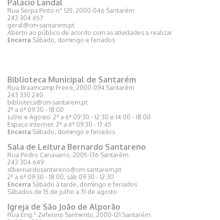
Palácio Landal
Rua Serpa Pinto nº 125, 2000-046 Santarém
243 304 657
geral@cm-santarem.pt
Aberto ao público de acordo com as atividades a realizar
Encerra
Sábado, domingo e feriados
Biblioteca Municipal de Santarém
Rua Braamcamp Freire, 2000-094 Santarém
243 330 240
biblioteca@cm-santarem.pt
2ª a 6ª 09:30 - 18:00
Julho e Agosto: 2ª a 6ª 09:30 - 12:30 e 14:00 - 18:00
Espaço Internet: 2ª a 6ª 09:30 - 17:45
Encerra
Sábado, domingo e feriados
Sala de Leitura Bernardo Santareno
Rua Pedro Canavarro, 2005-136 Santarém
243 304 649
slbernardosantareno@cm-santarem.pt
2ª a 6ª 09:30 - 18:00, sáb 09:30 - 12:30
Encerra
Sábado à tarde, domingo e feriados
Sábados de 15 de julho a 31 de agosto
Igreja de São João de Alporão
Rua Eng.º Zeferino Sarmento, 2000-121 Santarém