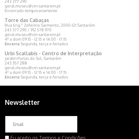
243 377 290
geral.museu@cm-santarem.pt
Encerrado temporariamente
Torre das Cabaças
Rua Eng.º Zeferino Sarmento, 2000-121 Santarém
243 377 290 / 912 578 970
geral.museu@cm-santarem.pt
4ª a dom 09:15 - 12:15 e 14:00 - 17:15
Encerra
Segunda, terça e feriados
Urbi Scallabis - Centro de Interpretação
Jardim Portas do Sol, Santarém
243 357 288
geral.museu@cm-santarem.pt
4ª a dom 09:15 - 12:15 e 14:00 - 17:15
Encerra
Segunda, terça e feriados
Newsletter
Eu aceito os
Termos e Condições