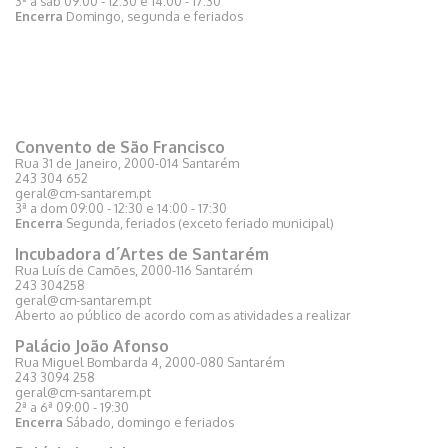
3ª a sáb 09:00 - 12:30 e 14:00 - 17:30
Encerra
Domingo, segunda e feriados
Convento de São Francisco
Rua 31 de Janeiro, 2000-014 Santarém
243 304 652
geral@cm-santarem.pt
3ª a dom 09:00 - 12:30 e 14:00 - 17:30
Encerra
Segunda, feriados (exceto feriado municipal)
Incubadora d´Artes de Santarém
Rua Luís de Camões, 2000-116 Santarém
243 304258
geral@cm-santarem.pt
Aberto ao público de acordo com as atividades a realizar
Palácio João Afonso
Rua Miguel Bombarda 4, 2000-080 Santarém
243 3094 258
geral@cm-santarem.pt
2ª a 6ª 09:00 - 19:30
Encerra
Sábado, domingo e feriados