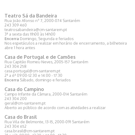
Teatro Sá da Bandeira
Rua João Afonso nº 7, 2000-074 Santarém
243 309 460
teatrosabandeira@cm-santarem.pt
3ª a sexta das 11h00 às 14h00
Encerra
Domingo, Segunda e feriados
Nos espetáculos a realizar em horário de encerramento, a bilheteira
abre 1 hora antes
Casa de Portugal e de Camões
Rua Capitão Romeu Neves, 2005-157 Santarém
243 304 258
casa.portugal@cm-santarem.pt
2ª a 6ª 09:00-12:30 e 14:00 - 17:30
Encerra
Sábado, domingo e feriados
Casa do Campino
Campo Infante da Câmara, 2000-014 Santarém
243 304 200
geral@cm-santarem.pt
Aberto ao público de acordo com as atividades a realizar
Casa do Brasil
Rua Vila de Belmonte, 13-15, 2000-091 Santarém
243 304 652
casa.brasil@cm-santarem.pt