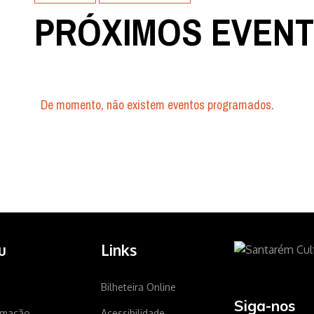
PRÓXIMOS EVEN
De momento, não existem eventos programados.
u
Links
Bilheteira Online
Siga-nos
amação
Acessibilidade