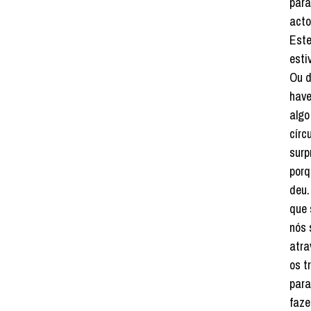
para
acto
Este
esti
Ou d
have
algo
círc
surp
porq
deu.
que 
nós 
atra
os t
para
faze