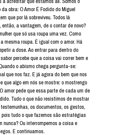
os a acreditar que estamos ali. Somos o
o da obra: O Amor É Fodido do Miguel
m que por lá sobreviveu. Todos lá
é, então, a vantagem, de o contar de novo?
a mulher que só usa roupa uma vez. Como
e a mesma roupa. É igual com o amor. Há
etir a dose. Ao entrar para dentro do
sabor percebe que a coisa vai correr bem e
? Quando o abismo chega pergunta-se:
al que nos faz. E já agora do bem que nos
de que algo em nós se mostre: o mostrengo
. O amor pede que essa parte de cada um de
odido. Tudo o que não resistimos de mostrar
 testemunhas, os documentos, os gestos,
r, pois tudo o que fazemos são estratégias
em nunca? Ou interrompemos a coisa e
cegos. E continuamos.