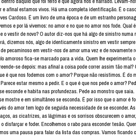
 dentro daquilo que foi feito e que agora nos é narrado. Levam-n
r e afinal estamos vivos. Há uma completa identificação. É o cas
ves Cardoso. É um livro de uma época e de um estranho personage
vemos e por lá vivemos: no amor e no que no amor nos fode. Qual 
e o vestir de novo? O autor diz-nos que há algo de sinistro num
rá, dizemos nós, algo de identicamente sinistro em vestir sempr
 de pecaminoso em vestir-nos de amor uma vez e de novamente rep
ulo amoroso fica-se marcado para a vida. Quem lhe experimenta o 
reende-se depois: mas afinal a coisa pode correr assim tão mal
ue é que nos fodemos com o amor? Porque não resistimos. É do m
 Parece estar mesmo a pedir. E o que é que nos pede o amor? Pe
se esconde e habita nas profundezas. Pede ao monstro que saia
se mostre e em simultâneo se esconda. É por isso que o amor é f
vés do amor tem logo de seguida necessidade de se esconder. As
raços, as cicatrizes, as lágrimas e os sorrisos obscurecem o amo
 o disfarçar e foder. Encolhemos o rabo para esconder tesão. Qu
mos uma pausa para falar da lista das compras. Vamos ficando 