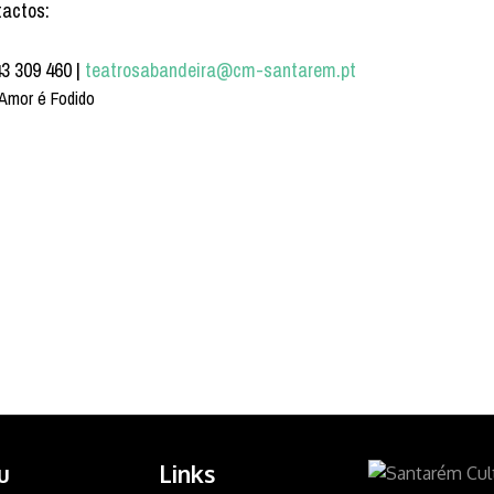
actos:
43 309 460 |
teatrosabandeira@cm-santarem.pt
u
Links