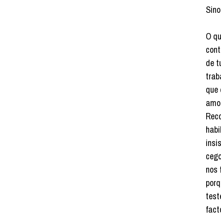
Sino
O qu
cont
de t
trab
que 
amor
Reco
habi
insi
cego
nos 
porq
test
fact