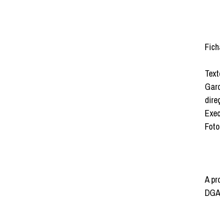
Fich
Text
Garc
dire
Exec
Foto
A pr
DGAR