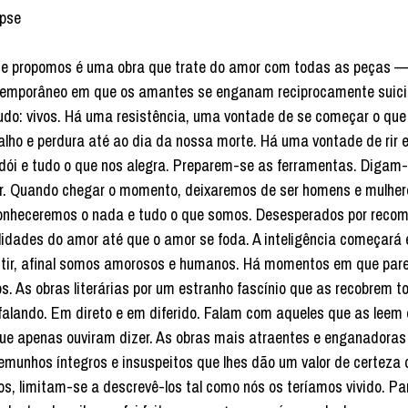
pse
e propomos é uma obra que trate do amor com todas as peças —
emporâneo em que os amantes se enganam reciprocamente suici
udo: vivos. Há uma resistência, uma vontade de se começar o qu
alho e perdura até ao dia da nossa morte. Há uma vontade de rir 
dói e tudo o que nos alegra. Preparem-se as ferramentas. Digam
. Quando chegar o momento, deixaremos de ser homens e mulher
nheceremos o nada e tudo o que somos. Desesperados por recome
lidades do amor até que o amor se foda. A inteligência começará
stir, afinal somos amorosos e humanos. Há momentos em que par
s. As obras literárias por um estranho fascínio que as recobrem
falando. Em direto e em diferido. Falam com aqueles que as lee
ue apenas ouviram dizer. As obras mais atraentes e enganadora
emunhos íntegros e insuspeitos que lhes dão um valor de certeza d
os, limitam-se a descrevê-los tal como nós os teríamos vivido. P