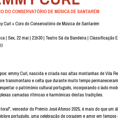
O DO CONSERVATÓRIO DE MÚSICA DE SANTARÉM
 Curl + Coro do Conservatório de Música de Santarém
ca | Sex, 22 mai | 21h30 | Teatro Sá da Bandeira | Classificação E
o)
pse: emmy Curl, nascida e criada nas altas montanhas de Vila Rea
lore transmontano e celta que durante muito tempo permaneceram 
respeitar o património cultural português, incorporando o lado mod
lexas camadas rítmicas e harmónicas destas tradições.
toral", vencedor do Prémio José Afonso 2025, é mais do que um 
olclore português, uma celebração de coragem e amor em tempos d