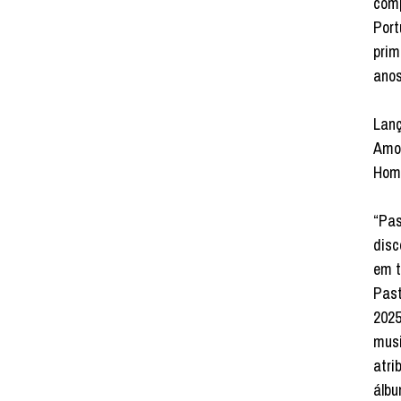
comp
Port
prim
anos
Lanç
Amon
Home
“Pas
disc
em t
Past
2025
musi
atri
álbu