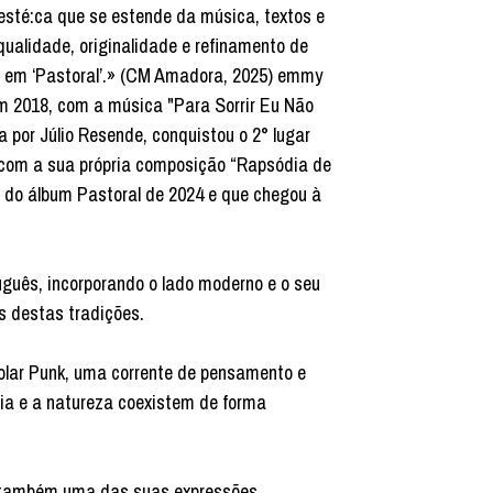
sté:ca que se estende da música, textos e
qualidade, originalidade e refinamento de
e, em ‘Pastoral’.» (CM Amadora, 2025) emmy
m 2018, com a música "Para Sorrir Eu Não
 por Júlio Resende, conquistou o 2° lugar
m com a sua própria composição “Rapsódia de
 do álbum Pastoral de 2024 e que chegou à
rtuguês, incorporando o lado moderno e o seu
s destas tradições.
olar Punk, uma corrente de pensamento e
gia e a natureza coexistem de forma
é também uma das suas expressões