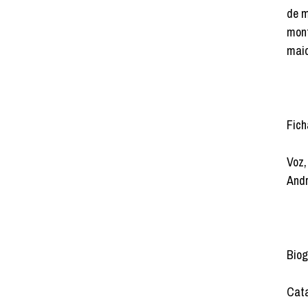
de m
mont
maio
Fich
Voz,
Andr
Biog
Cata