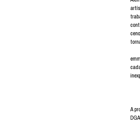
artí
trab
cont
ceno
torn
emmy
cada
inex
A pr
DGAR