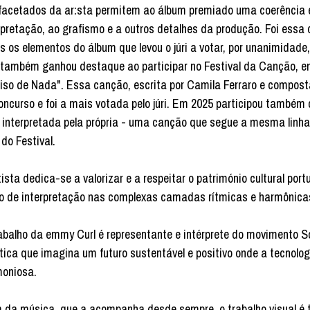
facetados da ar:sta permitem ao álbum premiado uma coerência e
rpretação, ao grafismo e a outros detalhes da produção. Foi essa 
s os elementos do álbum que levou o júri a votar, por unanimidad
 também ganhou destaque ao participar no Festival da Canção, e
iso de Nada". Essa canção, escrita por Camila Ferraro e composta
oncurso e foi a mais votada pelo júri. Em 2025 participou també
 interpretada pela própria - uma canção que segue a mesma linha
 do Festival.
tista dedica-se a valorizar e a respeitar o património cultural po
lo de interpretação nas complexas camadas rítmicas e harmônica
abalho da emmy Curl é representante e intérprete do movimento S
tica que imagina um futuro sustentável e positivo onde a tecnolo
oniosa.
 da música, que a acompanha desde sempre, o trabalho visual 