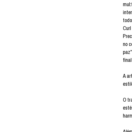
mul:
inte
todo
Curl
Prec
no c
paz”
final
A ar
esti
O tr
esté
harm
Além