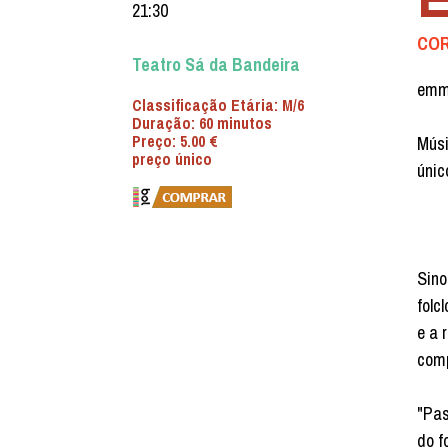
21:30
COR
Teatro Sá da Bandeira
emmy
Classificação Etária: M/6
Duração: 60 minutos
Preço: 5.00 €
Músi
preço único
únic
Sino
folc
e a 
comp
"Pas
do f