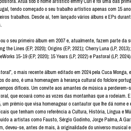
ositora. Atua sob o nome artístico emmy Curl e foi uma das pri
ugal, tendo começado o seu trabalho artístico apenas com 15 an
eiros trabalhos. Desde aí, tem lançado vários álbuns e EPs duran
.
ou o seu primeiro álbum em 2007 e, atualmente, fazem parte da sua
g the Lines (EP, 2020); Origins (EP, 2021); Cherry Luna (LP, 2013); 
Works 15-19 (EP, 2020); 15 Years (LP, 2022) e Pastoral (LP, 2024)
toral”, o mais recente álbum editado em 2024 pela Cuca Monga, e 
os do ano, é uma homenagem à herança cultural do folclore port
empos difíceis. Um convite aos amantes de música a perderem-se
oral, que ecoará como as vozes das montanhas que a rodeiam. E
, um prémio que visa homenagear o cantautor que lhe dá nome e é
cais que tenham como referência a Cultura, História, Língua e Mú
buído a artistas como Fausto, Sérgio Godinho, Jorge Palma, A Gar
m, deveu-se, antes de mais, à originalidade do universo musical 